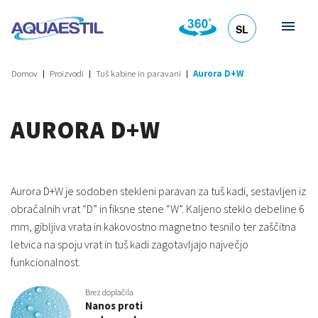
SL
HR
DE
EN
IT
Domov
Proizvodi
Tuš kabine in paravani
Aurora D+W
AURORA D+W
Aurora D+W je sodoben stekleni paravan za tuš kadi, sestavljen iz
obračalnih vrat “D” in fiksne stene “W”. Kaljeno steklo debeline 6
mm, gibljiva vrata in kakovostno magnetno tesnilo ter zaščitna
letvica na spoju vrat in tuš kadi zagotavljajo največjo
funkcionalnost.
Brez doplačila
Nanos proti