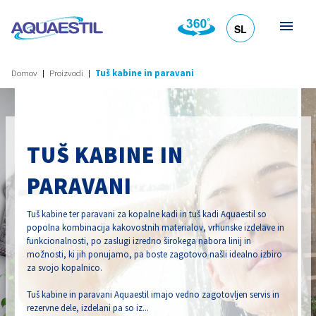
SL
HR
DE
EN
IT
Domov
Proizvodi
Tuš kabine in paravani
TUŠ KABINE IN
PARAVANI
Tuš kabine ter paravani za kopalne kadi in tuš kadi Aquaestil so
popolna kombinacija kakovostnih materialov, vrhunske izdelave in
funkcionalnosti, po zaslugi izredno širokega nabora linij in
možnosti, ki jih ponujamo, pa boste zagotovo našli idealno izbiro
za svojo kopalnico.
Tuš kabine in paravani Aquaestil imajo vedno zagotovljen servis in
rezervne dele, izdelani pa so iz...