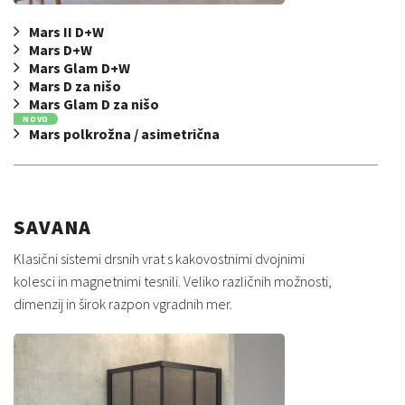
Mars II D+W
Mars D+W
Mars Glam D+W
Mars D za nišo
Mars Glam D za nišo
NOVO
Mars polkrožna / asimetrična
SAVANA
Klasični sistemi drsnih vrat s kakovostnimi dvojnimi
kolesci in magnetnimi tesnili. Veliko različnih možnosti,
dimenzij in širok razpon vgradnih mer.