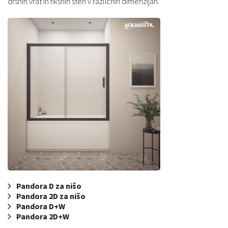
drsnih vrat in fiksnih sten v različnih dimenzijah.
Pandora D za nišo
Pandora 2D za nišo
Pandora D+W
Pandora 2D+W