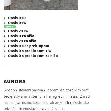
Oasis D+D
Oasis D+W
NOVO
Oasis 2D+W
Oasis D za nišo
Oasis 2D za nišo
Oasis D+D s preklopom
Oasis D s preklopom + W
Oasis D s preklopom za nišo
AURORA
Sodobni stekleni paravani, opremljeni z vrtljivimi vrati,
tečaji z dvižnim sistemom in magnetnimi tesnili. Zaradi
najmanjše možne količine profilov je ta linija estetsko
privlačna in enostavna za vzdrževanje.