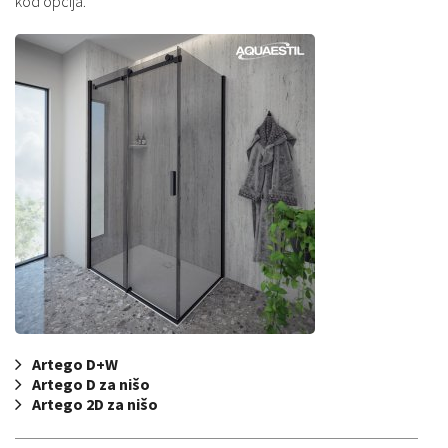
kod opcija.
Artego D+W
Artego D za nišo
Artego 2D za nišo