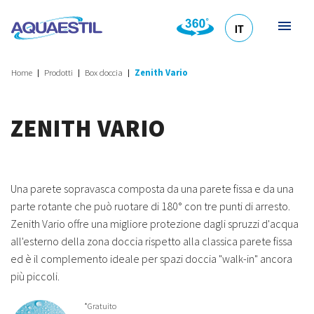
IT
HR
DE
EN
SL
Home
Prodotti
Box doccia
Zenith Vario
ZENITH VARIO
Una parete sopravasca composta da una parete fissa e da una
parte rotante che può ruotare di 180° con tre punti di arresto.
Zenith Vario offre una migliore protezione dagli spruzzi d'acqua
all'esterno della zona doccia rispetto alla classica parete fissa
ed è il complemento ideale per spazi doccia "walk-in" ancora
più piccoli.
*Gratuito