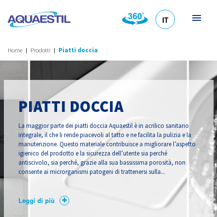
IT
HR
DE
EN
SL
Home
Prodotti
Piatti doccia
PIATTI DOCCIA
La maggior parte dei piatti doccia Aquaestil è in acrilico sanitario
integrale, il che li rende piacevoli al tatto e ne facilita la pulizia e la
manutenzione. Questo materiale contribuisce a migliorare l’aspetto
igienico del prodotto e la sicurezza dell’utente sia perché
antiscivolo, sia perché, grazie alla sua bassissima porosità, non
consente ai microrganismi patogeni di trattenersi sulla...
Leggi di più