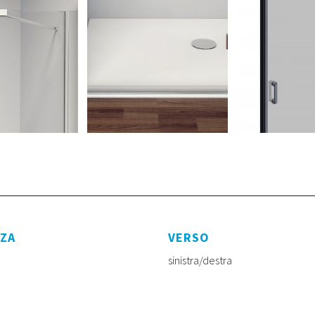
ZZA
VERSO
sinistra/destra