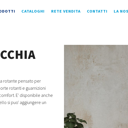
ODOTTI
CATALOGHI
RETE VENDITA
CONTATTI
LA NO
ICCHIA
a rotante pensato per
orte rotanti e guarnizioni
comfort. E' disponibile anche
llo si puo' aggiungere un