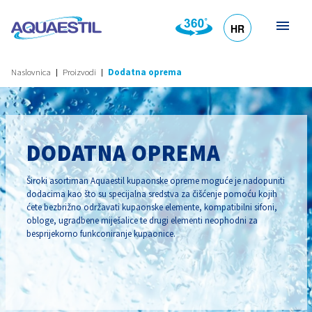
HR
DE
EN
SL
IT
Naslovnica
Proizvodi
Dodatna oprema
DODATNA OPREMA
Široki asortiman Aquaestil kupaonske opreme moguće je nadopuniti
dodacima kao što su specijalna sredstva za čišćenje pomoću kojih
ćete bezbrižno održavati kupaonske elemente, kompatibilni sifoni,
obloge, ugradbene miješalice te drugi elementi neophodni za
besprijekorno funkconiranje kupaonice.