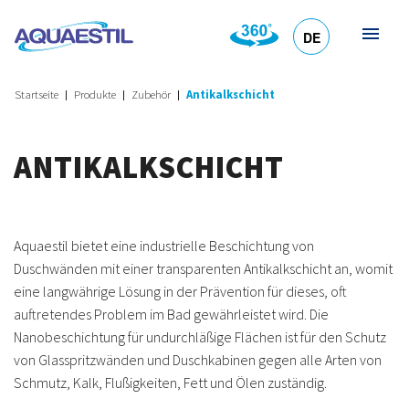
DE
HR
EN
SL
IT
Startseite
Produkte
Zubehör
Antikalkschicht
ANTIKALKSCHICHT
Aquaestil bietet eine industrielle Beschichtung von
Duschwänden mit einer transparenten Antikalkschicht an, womit
eine langwährige Lösung in der Prävention für dieses, oft
auftretendes Problem im Bad gewährleistet wird. Die
Nanobeschichtung für undurchläßige Flächen ist für den Schutz
von Glasspritzwänden und Duschkabinen gegen alle Arten von
Schmutz, Kalk, Flußigkeiten, Fett und Ölen zuständig.