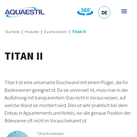
DE
HR
EN
SL
IT
Startseite
Produkte
Duschkabinen
Titan II
TITAN II
Titan II ist eine universelle Duschwand mit einem Flügel, die für
Badewannen geeignet ist. Da sie universell ist, muss man in der
Ausführung mit transparentem Glas nicht in Voraus wissen, auf
welche Wand sie montiert wird. Dies ist sehr praktisch bei dem
Einbau in Appartements und Hotels, wo die genaue Position der
Bdewanne oft nicht im Voraus bekannt ist.
*Ohne Extrakosten